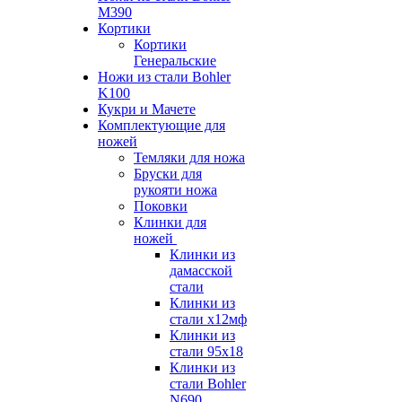
M390
Кортики
Кортики
Генеральские
Ножи из стали Bohler
K100
Кукри и Мачете
Комплектующие для
ножей
Темляки для ножа
Бруски для
рукояти ножа
Поковки
Клинки для
ножей
Клинки из
дамасской
стали
Клинки из
стали х12мф
Клинки из
стали 95х18
Клинки из
стали Bohler
N690