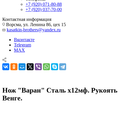
+7 (920) 071-80-88
+7 (920) 037-70-00
Контактная информация
Ворсма, ул. Ленина 86, цех 15
kasatkin-brothers@yandex.ru
Вконтакте
Telegram
MAX
Нож "Варан" Сталь х12мф. Рукоять
Венге.
Ножи из кованой стали х12мф
Нож "Варан" Сталь х12мф. Рукоять Венге.