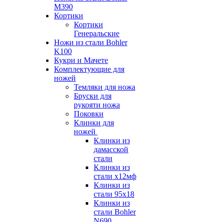
M390
Кортики
Кортики
Генеральские
Ножи из стали Bohler
K100
Кукри и Мачете
Комплектующие для
ножей
Темляки для ножа
Бруски для
рукояти ножа
Поковки
Клинки для
ножей
Клинки из
дамасской
стали
Клинки из
стали х12мф
Клинки из
стали 95х18
Клинки из
стали Bohler
N690