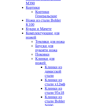
M390
Кортики
Кортики
Генеральские
Ножи из стали Bohler
K100
Кукри и Мачете
Комплектующие для
ножей
Темляки для ножа
Бруски для
рукояти ножа
Поковки
Клинки для
ножей
Клинки из
дамасской
стали
Клинки из
стали х12мф
Клинки из
стали 95х18
Клинки из
стали Bohler
N690