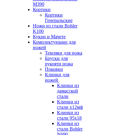
M390
Кортики
Кортики
Генеральские
Ножи из стали Bohler
K100
Кукри и Мачете
Комплектующие для
ножей
Темляки для ножа
Бруски для
рукояти ножа
Поковки
Клинки для
ножей
Клинки из
дамасской
стали
Клинки из
стали х12мф
Клинки из
стали 95х18
Клинки из
стали Bohler
N690