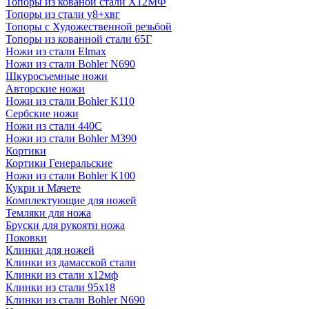
Топоры из кованой стали Х12МФ
Топоры из стали у8+хвг
Топоры с Художественной резьбой
Топоры из кованной стали 65Г
Ножи из стали Elmax
Ножи из стали Bohler N690
Шкуросъемные ножи
Авторские ножи
Ножи из стали Bohler K110
Сербские ножи
Ножи из стали 440С
Ножи из стали Bohler M390
Кортики
Кортики Генеральские
Ножи из стали Bohler K100
Кукри и Мачете
Комплектующие для ножей
Темляки для ножа
Бруски для рукояти ножа
Поковки
Клинки для ножей
Клинки из дамасской стали
Клинки из стали х12мф
Клинки из стали 95х18
Клинки из стали Bohler N690