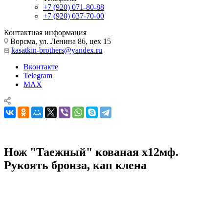
+7 (920) 071-80-88
+7 (920) 037-70-00
Контактная информация
Ворсма, ул. Ленина 86, цех 15
kasatkin-brothers@yandex.ru
Вконтакте
Telegram
MAX
Нож "Таежный" кованая х12мф.
Рукоять бронза, кап клена
Ножи из кованой стали х12мф
Нож "Таежный" кованая х12мф. Рукоять бронза, кап клена