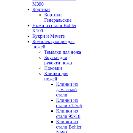
M390
Кортики
Кортики
Генеральские
Ножи из стали Bohler
K100
Кукри и Мачете
Комплектующие для
ножей
Темляки для ножа
Бруски для
рукояти ножа
Поковки
Клинки для
ножей
Клинки из
дамасской
стали
Клинки из
стали х12мф
Клинки из
стали 95х18
Клинки из
стали Bohler
N690